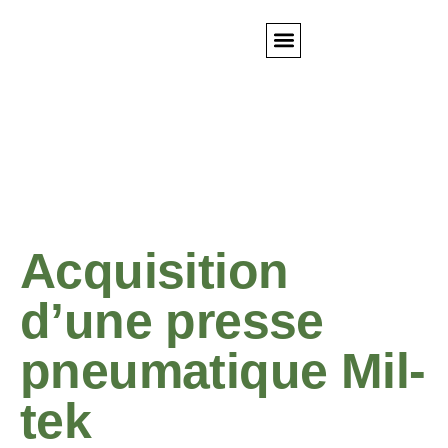
Nos métiers
Nos actualités
Nous contacter
Acquisition
d’une presse
pneumatique Mil-
tek